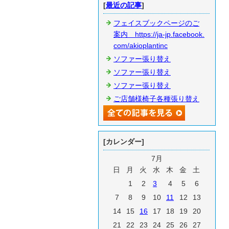
[
最近の記事
]
フェイスブックページのご
案内 https://ja-jp.facebook.
com/akioplantinc
ソファー張り替え
ソファー張り替え
ソファー張り替え
ご店舗様椅子各種張り替え
[カレンダー]
7月
日
月
火
水
木
金
土
1
2
3
4
5
6
7
8
9
10
11
12
13
14
15
16
17
18
19
20
21
22
23
24
25
26
27